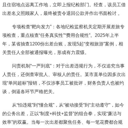
且住宿地点远离工作地，立即上报纪检部门。经查，该员工借
出差名义照顾家人，最终被责令退回公款并作出书面检讨 。
专项检查“靶向发力”：各地纪检监察机关定期开展差旅专
项检查，重点核查“任务真实性”“费用合规性”。2025年上半
年，某省抽查1200份出差台账，发现5起“变相旅游”案例，相
关责任人全部被通报曝光，形成有力震慑。
问责机制“一严到底”：对于出差违规行为，不仅追究当事
人责任，还倒查审批人、审核人的责任。某市直单位因多次出
现“单间超标”报销，不仅涉事员工被批评，财务负责人也被约
谈，倒逼各环节严格把关。
从“怕违规”到“懂合规”，从“被动接受”到“主动遵守”，如今
的公务出差，正以“制度+科技+监督”的组合拳，实现“廉洁与
效率”的双赢。当每一次出差都聚焦任务、每一笔花费都合规