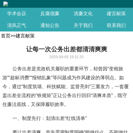
学术会议
反腐倡廉
清廉文化
建言献策
清风正气
通知公告
关于我们
联系我们
首页
>>
建言献策
让每一次公务出差都清清爽爽
2025-09-05 16:31:25
公务出差是党政机关履职的重要环节，却曾因“变相旅
游”“超标消费”“报销乱象”等问题成为作风建设的薄弱点。如
今，通过“制度筑墙、科技赋能、监督亮剑”三重发力，一套覆
盖出差全流程的“铁规矩”正让公务出行回归“清爽本质”，既守
住廉洁底线，又保障履职效率。
一、制度先行：划清出差“红线清单”
要让出差清爽，首先需用制度明确“能做什么、不能做什