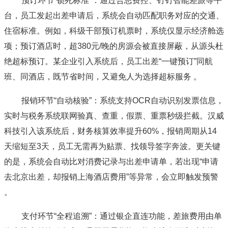
预订环节“锁死标准”：通过合思费控、钉钉智能差旅等平
台，员工发起出差申请后，系统会自动匹配职务对应的交通、
住宿标准。例如，科级干部预订机票时，系统仅显示经济舱选
项；预订酒店时，超380元/晚的房源会被直接屏蔽，从源头杜
绝超标预订。某企业引入系统后，员工出差“一键预订”同航
班、同酒店，既节省时间，又避免人为选择超标服务 。
报销环节“自动核验”：系统支持OCR自动识别发票信息，
实时与税务系统联网验真、查重，假票、重票秒级拦截。汉威
科技引入该系统后，财务核算效率提升60%，报销周期从14
天缩短至3天，员工无需再为贴票、找领导签字奔波。更关键
的是，系统会自动比对消费记录与出差申请单，若出现“申请
去北京出差，却报销上海酒店费用”等异常，会立即触发预警
。
支付环节“全程追溯”：通过银企直连功能，差旅费用由单