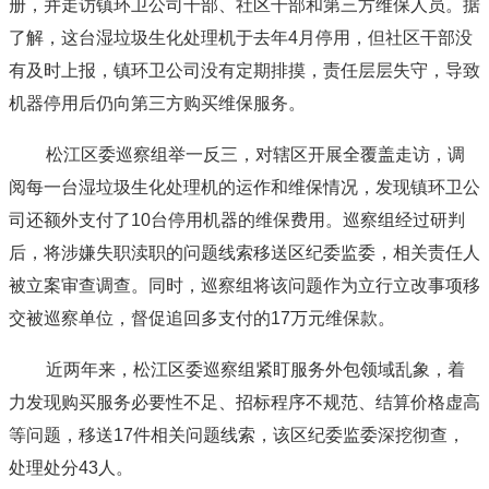
册，并走访镇环卫公司干部、社区干部和第三方维保人员。据
了解，这台湿垃圾生化处理机于去年4月停用，但社区干部没
有及时上报，镇环卫公司没有定期排摸，责任层层失守，导致
机器停用后仍向第三方购买维保服务。
松江区委巡察组举一反三，对辖区开展全覆盖走访，调
阅每一台湿垃圾生化处理机的运作和维保情况，发现镇环卫公
司还额外支付了10台停用机器的维保费用。巡察组经过研判
后，将涉嫌失职渎职的问题线索移送区纪委监委，相关责任人
被立案审查调查。同时，巡察组将该问题作为立行立改事项移
交被巡察单位，督促追回多支付的17万元维保款。
近两年来，松江区委巡察组紧盯服务外包领域乱象，着
力发现购买服务必要性不足、招标程序不规范、结算价格虚高
等问题，移送17件相关问题线索，该区纪委监委深挖彻查，
处理处分43人。